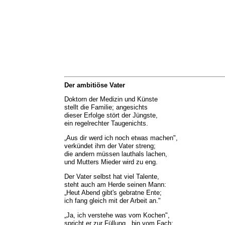
Der ambitiöse Vater
Doktorn der Medizin und Künste
stellt die Familie; angesichts
dieser Erfolge stört der Jüngste,
ein regelrechter Taugenichts.
„Aus dir werd ich noch etwas machen",
verkündet ihm der Vater streng;
die andern müssen lauthals lachen,
und Mutters Mieder wird zu eng.
Der Vater selbst hat viel Talente,
steht auch am Herde seinen Mann:
„Heut Abend gibt's gebratne Ente;
ich fang gleich mit der Arbeit an."
„Ja, ich verstehe was vom Kochen",
spricht er zur Füllung, „bin vom Fach;