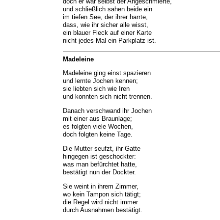
doch er war selbst der Angeschmierte,
und schließlich sahen beide ein
im tiefen See, der ihrer harrte,
dass, wie ihr sicher alle wisst,
ein blauer Fleck auf einer Karte
nicht jedes Mal ein Parkplatz ist.
Madeleine
Madeleine ging einst spazieren
und lernte Jochen kennen;
sie liebten sich wie Iren
und konnten sich nicht trennen.
Danach verschwand ihr Jochen
mit einer aus Braunlage;
es folgten viele Wochen,
doch folgten keine Tage.
Die Mutter seufzt, ihr Gatte
hingegen ist geschockter:
was man befürchtet hatte,
bestätigt nun der Dockter.
Sie weint in ihrem Zimmer,
wo kein Tampon sich tätigt;
die Regel wird nicht immer
durch Ausnahmen bestätigt.