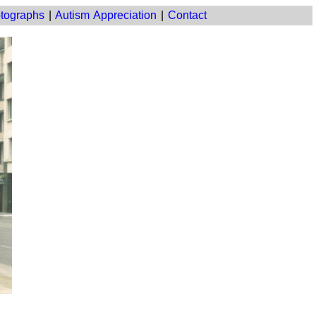
tographs
|
Autism Appreciation
|
Contact