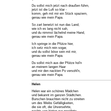
Du sollst mich jetzt nach draußen führn,
jetzt ist die Luft so klar -
komm, geh mit mir ein Stück spaziern,
genau wie mein Papa.
So zart benetzt ist nun das Land,
wie ich es lang nicht sah,
und du nimmst lächelnd meine Hand,
genau wie mein Papa.
Ich springe in die Pfütze hier,
ich setz mich rein sogar,
und du sollst böse sein mit mir,
genau wie mein Papa.
Du sollst mich aus der Pfütze hol'n
an meinem langen Haar
und mir den nackten Po versohl'n,
genau wie mein Papa.
Helen
Helen war ein schönes Mädchen
und bekannt im ganzen Städtchen.
Burschen brauchten nicht zu streiten
um des Weibs Gefälligkeiten,
die sie oft, die Unversehrte,
nachts von hinten nur gewährte.