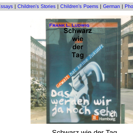
ssays
|
Children's Stories
|
Children's Poems
|
German
|
Pho
Schwarz wie der Tag