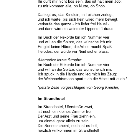
Ihr dürft mir nicht bös sein, das ist halt mein Job;
zu mir kommen alle, ob Nutte, ob Snob.
Da liegt es, das Kindlein, in Teilchen zerlegt,
und ich warte, bis sich kein Glied mehr bewegt,
verkaufe das ganze - ich liefer frei Haus! -
und dann wird ein weinroter Lippenstift draus.
Im Buch der Rekorde bin ich Nummer vier
und will an die Spitze, das wünsche ich mir.
Es gibt keine Hürde, die Arbeit macht Spaß:
Herodes, der würde vor Neid sicher blass.
Alternative letzte Strophe:
Im Buch der Rekorde bin ich Nummer vier
und will an die Spitze, das wünsche ich mir.
Ich spuck in die Hände und leg mich ins Zeug:
der Weihnachtsmann spart sich die Arbeit mit euch.*
*(letzte Zeile vorgeschlagen von Georg Kreisler)
Im Strandhotel
Im Strandhotel, Uferstraße zwei,
ist noch ein kleines Zimmer frei.
Der Arzt und seine Frau ziehn ein,
um einmal ganz allein zu sein.
Die Sonne scheint, noch ist es hell;
herzlich willkommen im Strandhotel!