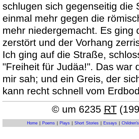
schlugen sich gegenseitig die 
einmal mehr gegen die römisc
mehr niedergemacht. Es ging 
zerstört und der Vorhang zerris
Ich ging auf die Straße, schlo
"Freiheit für Judäa!". Das war
mir sah; und ein Greis, der si
kann recht schnell vom Erdbo
© um 6235
RT
(199
Home
|
Poems
|
Plays
|
Short Stories
|
Essays
|
Children'